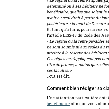
« 
Le capital ou la rente stipulés pa
déterminé ou à ses héritiers ne fon
bénéficiaire, quelles que soient la 
avoir eu seul droit à partir du jou
postérieure à la mort de l’assuré.
 »
Et tant qu’à faire, poursuivez vot
l’article L132-13 du Code des Ass
« 
Le capital ou la rente payables 
ne sont soumis ni aux règles du ra
atteinte à la réserve des héritiers
Ces règles ne s’appliquent pas no
titre de primes, à moins que celles-
ses facultés.
 »
Tout est dit.
Comment bien rédiger sa cla
Une attention particulière doit ê
bénéficiaire
 afin que vos volont