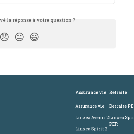
é la réponse à votre question ?
😞
😐
😃
Assurance vie
Retraite
Assurance vie
Retraite P
Linxea Avenir 2
Linxea Spir
PER
Linxea Spirit 2